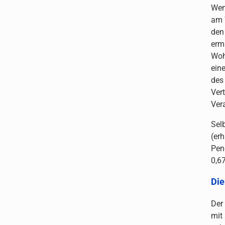
Wen
am 
den
erm
Woh
ein
des
Ver
Ver
Sel
(er
Pen
0,6
Die
Der
mit