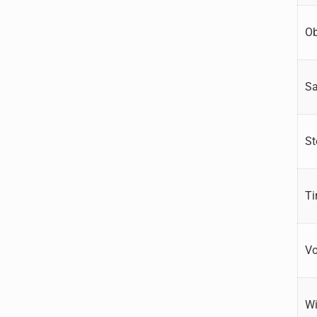
Ob
Sa
St
Ti
Vo
W