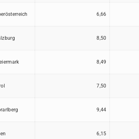
erösterreich
6,66
lzburg
8,50
eiermark
8,49
rol
7,50
rarlberg
9,44
ien
6,15