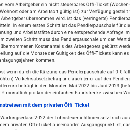
n vom Arbeitgeber ein nicht steuerbares Öffi-Ticket (Wochen-
Wohnort oder am Arbeitsort gültig ist) zur Verfügung gestellt 
 Arbeitgeber übernommen wird, ist das (verringerte) Pendlerpa
itteln. In einem ersten Schritt ist das Pendlerpauschale für 
nung und Arbeitsstätte durch eine entsprechende Abfrage im P
em zweiten Schritt muss das Pendlerpauschale um den Wert d
 übernommenen Kostenanteils des Arbeitgebers gekürzt werd
teilung auf die Monate der Gültigkeit des Öffi-Tickets kann 
anlagungsjahren kommen.
bst wenn durch die Kürzung das Pendlerpauschale auf 0 € fäll
höhten) Verkehrsabsetzbetrag und auch jener auf den Pendler
dlereuro beträgt in den Monaten Mai 2022 bis Juni 2023 (befr
7 € monatlich pro km der einfachen Fahrtstrecke zwischen Wo
nstreisen mit dem privaten Öffi-Ticket
 Wartungserlass 2022 der Lohnsteuerrichtlinien setzt sich auc
 dem privaten Öffi-Ticket auseinander. Ausgangspunkt ist, das