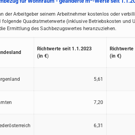
hbezug für Wohnraum - geänderte m
-Werte seit 1.1.2
n der Arbeitgeber seinem Arbeitnehmer kostenlos oder verbill
d folgende Quadratmeterwerte (inklusive Betriebskosten und 
 die Ermittlung des Sachbezugswertes heranzuziehen.
Richtwerte seit 1.1.2023
Richtwerte
undesland
(in €
)
(in €)
rgenland
5,61
rnten
7,20
ederösterreich
6,31