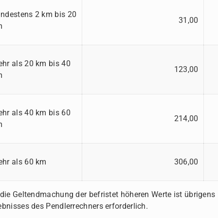
ndestens 2 km bis 20
31,00
m
hr als 20 km bis 40
123,00
m
hr als 40 km bis 60
214,00
m
hr als 60 km
306,00
 die Geltendmachung der befristet höheren Werte ist übrigens
ebnisses des Pendlerrechners erforderlich.