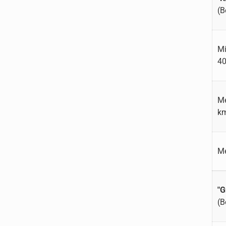
(B
Mi
4
Me
k
Me
"G
(B