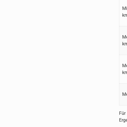
Mi
k
Me
k
Me
k
Me
Für
Erg