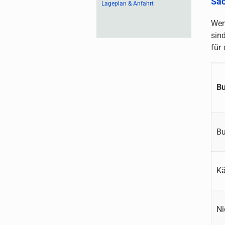
Sac
Lageplan & Anfahrt
Wen
sin
für
B
Bu
Kä
Ni