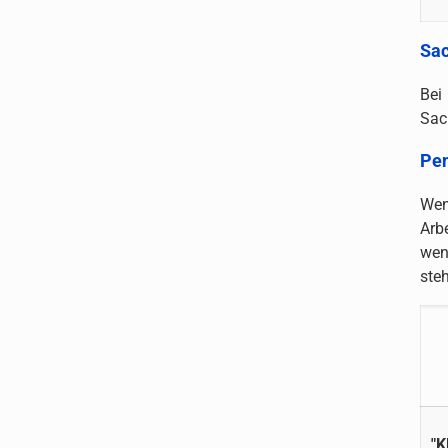
Sac
Bei
Sac
Pen
Wen
Arb
wen
ste
"K