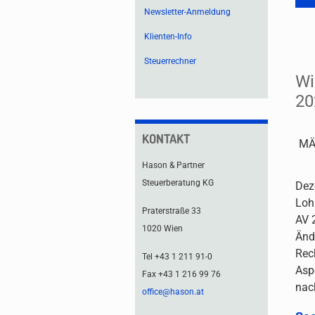
Newsletter-Anmeldung
Klienten-Info
Steuerrechner
Wi
20
KONTAKT
MÄ
Hason & Partner
Steuerberatung KG
Dez
Loh
Praterstraße 33
AV 
1020 Wien
Änd
Rec
Tel +43 1 211 91-0
Asp
Fax +43 1 216 99 76
nac
office@hason.at