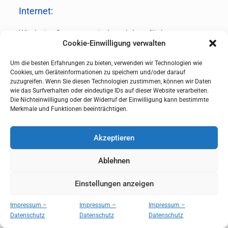
Internet:
Wie beim Computer sind auch beruflich
Cookie-Einwilligung verwalten
veranlasste Internetkosten abzugsfähig. Liegt
auch eine private Nutzung vor, werden die Kosten
Um die besten Erfahrungen zu bieten, verwenden wir Technologien wie
aufgeteilt. Der Privatanteil ist, allenfalls durch
Cookies, um Geräteinformationen zu speichern und/oder darauf
Schätzung, auszuscheiden. Auch Aufwendungen
zuzugreifen. Wenn Sie diesen Technologien zustimmen, können wir Daten
wie das Surfverhalten oder eindeutige IDs auf dieser Website verarbeiten.
für spezielle berufliche Anwendungen wie etwa
Die Nichteinwilligung oder der Widerruf der Einwilligung kann bestimmte
Rechtsdatenbanken sind abzugsfähig.
Merkmale und Funktionen beeinträchtigen.
nach oben
Akzeptieren
Kammerbeiträge:
Ablehnen
Kammerbeiträge sind vom Gesetz ausdrücklich
Einstellungen anzeigen
genannte Werbungskosten.
Impressum –
Impressum –
Impressum –
nach oben
Datenschutz
Datenschutz
Datenschutz