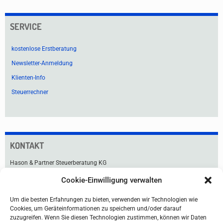
SERVICE
kostenlose Erstberatung
Newsletter-Anmeldung
Klienten-Info
Steuerrechner
KONTAKT
Hason & Partner Steuerberatung KG
Cookie-Einwilligung verwalten
Praterstraße 33
1020 Wien
Um die besten Erfahrungen zu bieten, verwenden wir Technologien wie
Tel +43 1 211 91-0
Cookies, um Geräteinformationen zu speichern und/oder darauf
Fax +43 1 216 99 76
zuzugreifen. Wenn Sie diesen Technologien zustimmen, können wir Daten