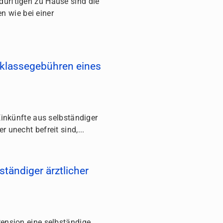
dürftigen zu Hause sind die
 wie bei einer
klassegebühren eines
 Einkünfte aus selbständiger
r unecht befreit sind,...
ständiger ärztlicher
Pension eine selbständige