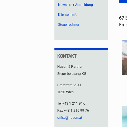
Newsletter-Anmeldung
Klienten-Info
67
E
Erg
Steuerrechner
KONTAKT
Hason & Partner
Steuerberatung KG
Praterstraße 33
1020 Wien
Tel +43 1 211 91-0
Fax +43 1 216 99 76
office@hason.at