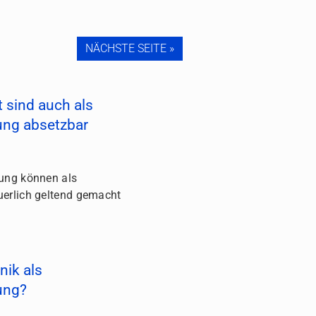
NÄCHSTE SEITE »
 sind auch als
ung absetzbar
ung können als
erlich geltend gemacht
nik als
ung?