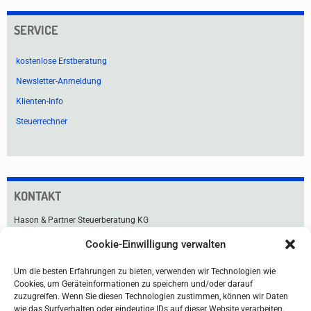
SERVICE
kostenlose Erstberatung
Newsletter-Anmeldung
Klienten-Info
Steuerrechner
KONTAKT
Hason & Partner Steuerberatung KG
Cookie-Einwilligung verwalten
Praterstraße 33
1020 Wien
Um die besten Erfahrungen zu bieten, verwenden wir Technologien wie
Tel +43 1 211 91-0
Cookies, um Geräteinformationen zu speichern und/oder darauf
Fax +43 1 216 99 76
zuzugreifen. Wenn Sie diesen Technologien zustimmen, können wir Daten
office@hason.at
wie das Surfverhalten oder eindeutige IDs auf dieser Website verarbeiten.